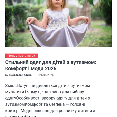
Полезные статьи
Стильний одяг для дітей з аутизмом:
комфорт і мода 2026
by
Киселева Галина
26.05.2026
Зміст:Вступ: чи дивляться діти з аутизмом
мультики і чому це важливо для вибору
одягуОсобливості вибору одягу для дітей з
аутизмомКомфорт та безпека — головні
критеріїМодні рішення для розвитку дитини з
аутизмомЧи ди…