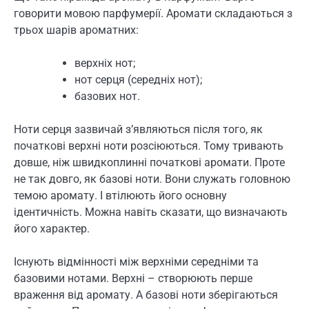
говорити мовою парфумерії. Аромати складаються з
трьох шарів ароматних:
верхніх нот;
нот серця (середніх нот);
базових нот.
Ноти серця зазвичай з’являються після того, як
початкові верхні ноти розсіюються. Тому тривають
довше, ніж швидкоплинні початкові аромати. Проте
не так довго, як базові ноти. Вони служать головною
темою аромату. І втілюють його основну
ідентичність. Можна навіть сказати, що визначають
його характер.
Існують відмінності між верхніми середніми та
базовими нотами. Верхні – створюють перше
враження від аромату. А базові ноти зберігаються