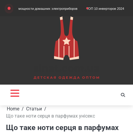
Skip
ом мощности домашних электроприборов
ТОП 10 инверторов 2024 года
Що та
to
content
Home
Статьи
Що таке ноти серця в парфумах унісекс
Що таке ноти серця в парфумах