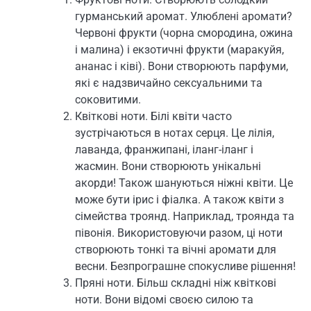
гурманський аромат. Улюблені аромати?
Червоні фрукти (чорна смородина, ожина
і малина) і екзотичні фрукти (маракуйя,
ананас і ківі). Вони створюють парфуми,
які є надзвичайно сексуальними та
соковитими.
Квіткові ноти. Білі квіти часто
зустрічаються в нотах серця. Це лілія,
лаванда, франжипані, іланг-іланг і
жасмин. Вони створюють унікальні
акорди! Також шануються ніжні квіти. Це
може бути ірис і фіалка. А також квіти з
сімейства троянд. Наприклад, троянда та
півонія. Використовуючи разом, ці ноти
створюють тонкі та вічні аромати для
весни. Безпрограшне спокусливе рішення!
Пряні ноти. Більш складні ніж квіткові
ноти. Вони відомі своєю силою та