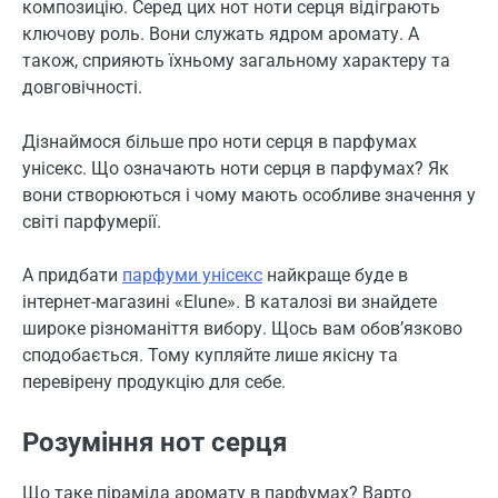
композицію. Серед цих нот ноти серця відіграють
ключову роль. Вони служать ядром аромату. А
також, сприяють їхньому загальному характеру та
довговічності.
Дізнаймося більше про ноти серця в парфумах
унісекс. Що означають ноти серця в парфумах? Як
вони створюються і чому мають особливе значення у
світі парфумерії.
А придбати
парфуми унісекс
найкраще буде в
інтернет-магазині «Elune». В каталозі ви знайдете
широке різноманіття вибору. Щось вам обов’язково
сподобається. Тому купляйте лише якісну та
перевірену продукцію для себе.
Розуміння нот серця
Що таке піраміда аромату в парфумах? Варто