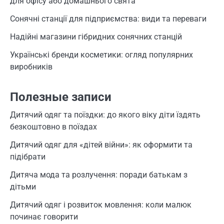
для офісу або домашнього свята
Сонячні станції для підприємства: види та переваги
Надійні магазини гібридних сонячних станцій
Українські бренди косметики: огляд популярних
виробників
Полезные записи
Дитячий одяг та поїздки: до якого віку діти їздять
безкоштовно в поїздах
Дитячий одяг для «дітей війни»: як оформити та
підібрати
Дитяча мода та розлучення: поради батькам з
дітьми
Дитячий одяг і розвиток мовлення: коли малюк
починає говорити