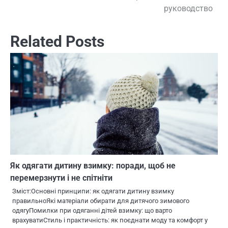
руководство
записям
Related Posts
Як одягати дитину взимку: поради, щоб не
перемерзнути і не спітніти
Зміст:Основні принципи: як одягати дитину взимку
правильноЯкі матеріали обирати для дитячого зимового
одягуПомилки при одяганні дітей взимку: що варто
врахуватиСтиль і практичність: як поєднати моду та комфорт у