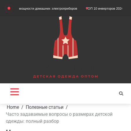
Skip
том мощности домашних электроприборов
ТОП 10 инверторов 2024 года
Що т
to
content
Home
Полезные статьи
Часто задаваемые вопросы о размерах детской
одежды: полный разбор