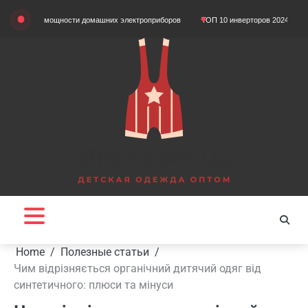
Skip
том мощности домашних электроприборов
ТОП 10 инверторов 2024 года
Що т
to
content
Home
Полезные статьи
Чим відрізняється органічний дитячий одяг від
синтетичного: плюси та мінуси