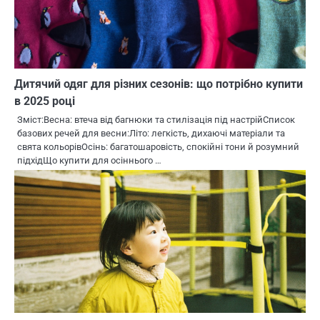
Дитячий одяг для різних сезонів: що потрібно купити
в 2025 році
Зміст:Весна: втеча від багнюки та стилізація під настрійСписок
базових речей для весни:Літо: легкість, дихаючі матеріали та
свята кольорівОсінь: багатошаровість, спокійні тони й розумний
підхідЩо купити для осіннього …