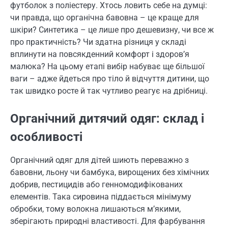
футболок з поліестеру. Хтось ловить себе на думці:
чи правда, що органічна бавовна – це краще для
шкіри? Синтетика – це лише про дешевизну, чи все ж
про практичність? Чи здатна різниця у складі
вплинути на повсякденний комфорт і здоров’я
малюка? На цьому етапі вибір набуває ще більшої
ваги – адже йдеться про тіло й відчуття дитини, що
так швидко росте й так чутливо реагує на дрібниці.
Органічний дитячий одяг: склад і
особливості
Органічний одяг для дітей шиють переважно з
бавовни, льону чи бамбука, вирощених без хімічних
добрив, пестицидів або генномодифікованих
елементів. Така сировина піддається мінімуму
обробки, тому волокна лишаються м’якими,
зберігають природні властивості. Для фарбування