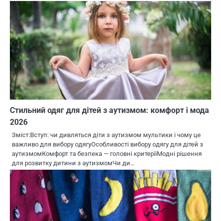
Стильний одяг для дітей з аутизмом: комфорт і мода
2026
Зміст:Вступ: чи дивляться діти з аутизмом мультики і чому це
важливо для вибору одягуОсобливості вибору одягу для дітей з
аутизмомКомфорт та безпека — головні критеріїМодні рішення
для розвитку дитини з аутизмомЧи ди…