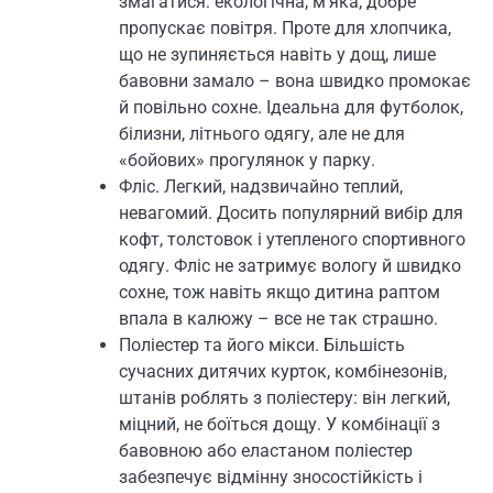
змагатися: екологічна, м’яка, добре
пропускає повітря. Проте для хлопчика,
що не зупиняється навіть у дощ, лише
бавовни замало – вона швидко промокає
й повільно сохне. Ідеальна для футболок,
білизни, літнього одягу, але не для
«бойових» прогулянок у парку.
Фліс. Легкий, надзвичайно теплий,
невагомий. Досить популярний вибір для
кофт, толстовок і утепленого спортивного
одягу. Фліс не затримує вологу й швидко
сохне, тож навіть якщо дитина раптом
впала в калюжу – все не так страшно.
Поліестер та його мікси. Більшість
сучасних дитячих курток, комбінезонів,
штанів роблять з поліестеру: він легкий,
міцний, не боїться дощу. У комбінації з
бавовною або еластаном поліестер
забезпечує відмінну зносостійкість і