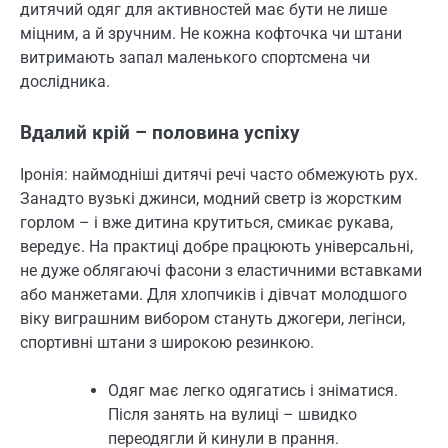
дитячий одяг для активностей має бути не лише
міцним, а й зручним. Не кожна кофточка чи штани
витримають запал маленького спортсмена чи
дослідника.
Вдалий крій – половина успіху
Іронія: наймодніші дитячі речі часто обмежують рух.
Занадто вузькі джинси, модний светр із жорстким
горлом – і вже дитина крутиться, смикає рукава,
вередує. На практиці добре працюють універсальні,
не дуже облягаючі фасони з еластичними вставками
або манжетами. Для хлопчиків і дівчат молодшого
віку виграшним вибором стануть джогери, легінси,
спортивні штани з широкою резинкою.
Одяг має легко одягатись і зніматися.
Після занять на вулиці – швидко
переодягли й кинули в прання.