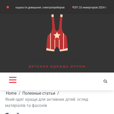
Skip
ом мощности домашних электроприборов
ТОП 10 инверторов 2024 года
Що та
to
content
Home
Полезные статьи
Який одяг краще для активних дітей: огляд
матеріалів та фасонів