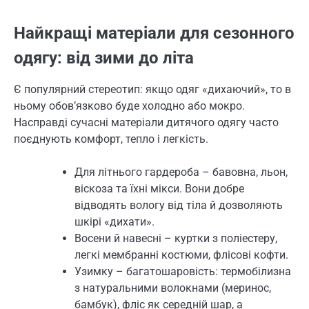
Найкращі матеріали для сезонного
одягу: від зими до літа
Є популярний стереотип: якщо одяг «дихаючий», то в
ньому обов’язково буде холодно або мокро.
Насправді сучасні матеріали дитячого одягу часто
поєднують комфорт, тепло і легкість.
Для літнього гардероба – бавовна, льон,
віскоза та їхні мікси. Вони добре
відводять вологу від тіла й дозволяють
шкірі «дихати».
Восени й навесні – куртки з поліестеру,
легкі мембранні костюми, флісові кофти.
Узимку – багатошаровість: термобілизна
з натуральними волокнами (меринос,
бамбук), фліс як середній шар, а