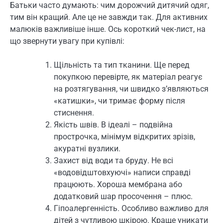
Батьки часто думають: чим дорожчий дитячий одяг,
тим він кращий. Але це не завжди так. Для активних
малюків важливіше інше. Ось короткий чек-лист, на
що звернути увагу при купівлі:
Щільність та тип тканини. Ще перед
покупкою перевірте, як матеріал реагує
на розтягування, чи швидко з’являються
«катишки», чи тримає форму після
стиснення.
Якість швів. В ідеалі – подвійна
прострочка, мінімум відкритих зрізів,
акуратні вузлики.
Захист від води та бруду. Не всі
«водовідштовхуючі» написи справді
працюють. Хороша мембрана або
додатковий шар просочення – плюс.
Гіпоалергенність. Особливо важливо для
дітей з чутливою шкірою. Краще уникати