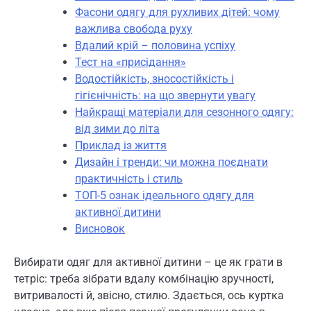
Фасони одягу для рухливих дітей: чому
важлива свобода руху
Вдалий крій – половина успіху
Тест на «присідання»
Водостійкість, зносостійкість і
гігієнічність: на що звернути увагу
Найкращі матеріали для сезонного одягу:
від зими до літа
Приклад із життя
Дизайн і тренди: чи можна поєднати
практичність і стиль
ТОП-5 ознак ідеального одягу для
активної дитини
Висновок
Вибирати одяг для активної дитини – це як грати в
тетріс: треба зібрати вдалу комбінацію зручності,
витривалості й, звісно, стилю. Здається, ось куртка