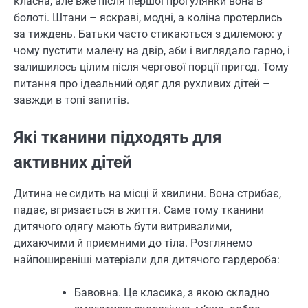
класна, але вже після першої прогулянки вона в
болоті. Штани – яскраві, модні, а коліна протерлись
за тиждень. Батьки часто стикаються з дилемою: у
чому пустити малечу на двір, аби і виглядало гарно, і
залишилось цілим після чергової порції пригод. Тому
питання про ідеальний одяг для рухливих дітей –
завжди в топі запитів.
Які тканини підходять для
активних дітей
Дитина не сидить на місці й хвилини. Вона стрибає,
падає, вгризається в життя. Саме тому тканини
дитячого одягу мають бути витривалими,
дихаючими й приємними до тіла. Розглянемо
найпоширеніші матеріали для дитячого гардероба:
Бавовна. Це класика, з якою складно