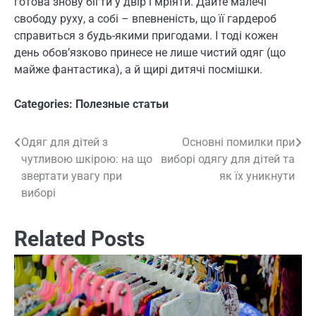
готова знову бігти у двір і мріяти. Дайте малечі
свободу руху, а собі – впевненість, що її гардероб
справиться з будь-якими пригодами. І тоді кожен
день обов’язково принесе не лише чистий одяг (що
майже фантастика), а й щирі дитячі посмішки.
Categories:
Полезные статьи
Одяг для дітей з
Основні помилки при
Навигация
чутливою шкірою: на що
виборі одягу для дітей та
по
звертати увагу при
як їх уникнути
виборі
записям
Related Posts