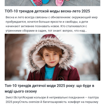
ТОП-10 трендов детской моды весна-лето 2025
Весна и лето всегда связаны с обновлением: окружающий мир
пробуждается, хочется больше яркости и свободы, а дети
начинают активнее познавать новое. Кто сталкивался с
утренними сборами в садик, тот знает: вопрос, что над…
Топ-10 трендів дитячої моди 2025 року: що буде в
моді цього сезону
Зміст:ВступЯскраві кольори й нетривіальні поєднання – палітра
2025 рокуСтиль oversize й багатошаровість: комфорт на першому