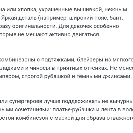
на или хлопка, украшенные вышивкой, нежным
ркая деталь (например, широкий пояс, бант,
разу оригинальности. Для девочек особенно
торые не мешают активно двигаться.
комбинезоны с подтяжками, блейзеры из мягког
ладками и чиносы в приятных оттенках. Не мене
мпером, строгой рубашкой и тёмными джинсами.
 или супергероев лучше поддерживать не вычурн
ными сочетаниями: платье-рубашка и лента в во
остой комбинезон с маской для образа отважног