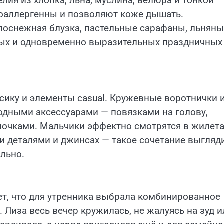
лия из хлопка, льна, муслина, велюра и тонкой
поаллергенны и позволяют коже дышать.
лоснежная блузка, пастельные сарафаны, льняны
ных и одновременно выразительных праздничных
сику и элементы casual. Кружевные воротнички 
дными аксессуарами — повязками на голову,
чками. Мальчики эффектно смотрятся в жилета
и деталями и джинсах — такое сочетание выгляд
льно.
т, что для утренника выбрала комбинированное
 Лиза весь вечер кружилась, не жалуясь на зуд и