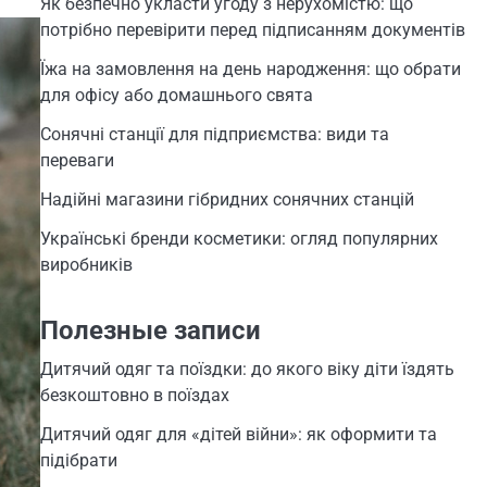
Як безпечно укласти угоду з нерухомістю: що
потрібно перевірити перед підписанням документів
Їжа на замовлення на день народження: що обрати
для офісу або домашнього свята
Сонячні станції для підприємства: види та
переваги
Надійні магазини гібридних сонячних станцій
Українські бренди косметики: огляд популярних
виробників
Полезные записи
Дитячий одяг та поїздки: до якого віку діти їздять
безкоштовно в поїздах
Дитячий одяг для «дітей війни»: як оформити та
підібрати