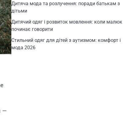
Дитяча мода та розлучення: поради батькам з
дітьми
Дитячий одяг і розвиток мовлення: коли малюк
починає говорити
Стильний одяг для дітей з аутизмом: комфорт і
мода 2026
ые
и —