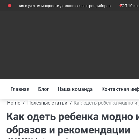
Skip
я с учетом мощности домашних электроприборов
ТОП 10 инверторов 2024
to
content
Главная
Блог
Наша команда
Контактная ин
Home
Полезные статьи
Как одеть ребенка модно и
Как одеть ребенка модно и
образов и рекомендации