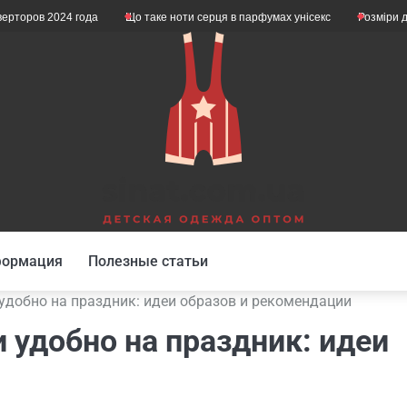
 года
Що таке ноти серця в парфумах унісекс
Розміри дитячого нижнь
формация
Полезные статьи
 удобно на праздник: идеи образов и рекомендации
 удобно на праздник: идеи