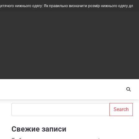
ого одягу: Як правильно визначити розмір нижнього одягу для дітей різного ві
Search
Search
Свежие записи