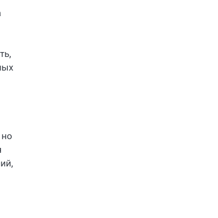
а
ть,
ных
 но
я
ий,