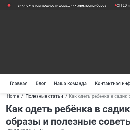
Skip
ения с учетом мощности домашних электроприборов
ТОП 10 инверторов 
to
content
Главная
Блог
Наша команда
Контактная ин
Home
Полезные статьи
Как одеть ребёнка в садик
Как одеть ребёнка в сади
образы и полезные совет