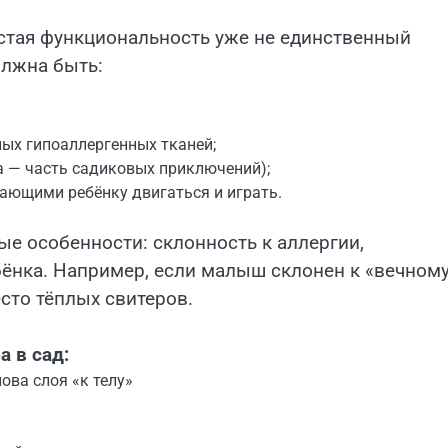
стая функциональность уже не единственный
олжна быть:
ных гипоаллергенных тканей;
а — часть садиковых приключений);
шающими ребёнку двигаться и играть.
ые особенности: склонность к аллергии,
бёнка. Например, если малыш склонен к «вечном
сто тёплых свитеров.
 в сад:
ова слоя «к телу»