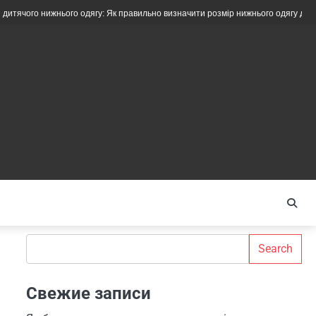
ижнього одягу: Як правильно визначити розмір нижнього одягу для дітей різног
Search
Search
Свежие записи