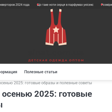
2024 года
Що таке ноти серця в парфумах унісекс
Розміри дитячого н
формация
Полезные статьи
 осенью 2025: готовые образы и полезные советы
к осенью 2025: готовые
ы