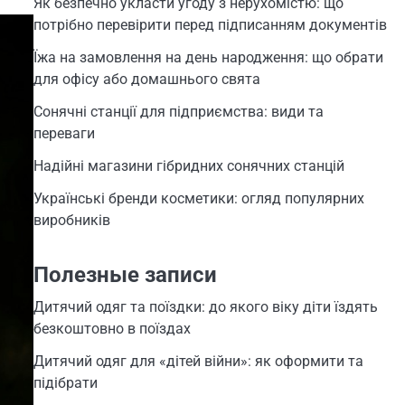
Як безпечно укласти угоду з нерухомістю: що
потрібно перевірити перед підписанням документів
Їжа на замовлення на день народження: що обрати
для офісу або домашнього свята
Сонячні станції для підприємства: види та
переваги
Надійні магазини гібридних сонячних станцій
Українські бренди косметики: огляд популярних
виробників
Полезные записи
Дитячий одяг та поїздки: до якого віку діти їздять
безкоштовно в поїздах
Дитячий одяг для «дітей війни»: як оформити та
підібрати