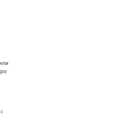
или
тро
 с