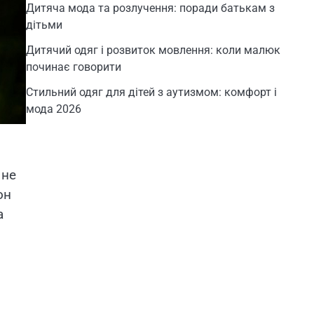
Дитяча мода та розлучення: поради батькам з
дітьми
Дитячий одяг і розвиток мовлення: коли малюк
починає говорити
Стильний одяг для дітей з аутизмом: комфорт і
мода 2026
 не
он
а