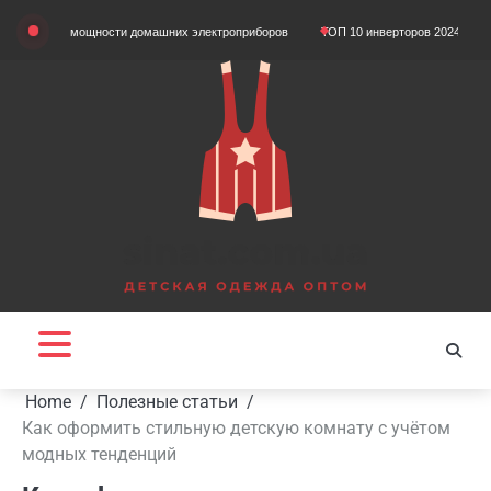
Skip
том мощности домашних электроприборов
ТОП 10 инверторов 2024 года
Що т
to
content
Home
Полезные статьи
Как оформить стильную детскую комнату с учётом
модных тенденций