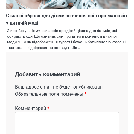
Стильні образи для дітей: значення снів про малюків
у дитячій моді
Зміст:Вступ: Чому тема снів про дітей цікава для батьків, які
обирають одягЩо означає сон про дітей в контексті дитячої
моди?Сни як відображення турбот і бажань батьківКолір, фасон і
тканина — відображення сновидіньЯк …
Добавить комментарий
Ваш адрес email не будет опубликован.
Обязательные поля помечены
*
Комментарий
*