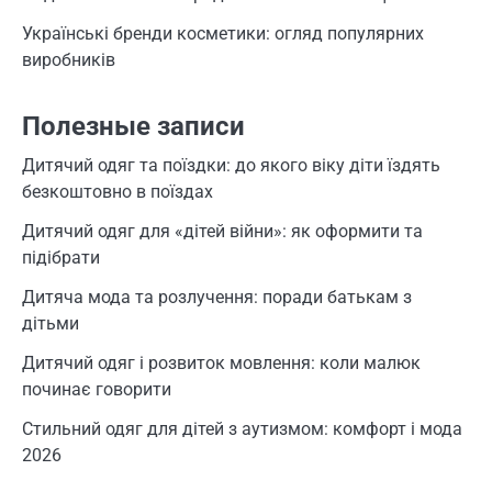
Українські бренди косметики: огляд популярних
виробників
Полезные записи
Дитячий одяг та поїздки: до якого віку діти їздять
безкоштовно в поїздах
Дитячий одяг для «дітей війни»: як оформити та
підібрати
Дитяча мода та розлучення: поради батькам з
дітьми
Дитячий одяг і розвиток мовлення: коли малюк
починає говорити
Стильний одяг для дітей з аутизмом: комфорт і мода
2026