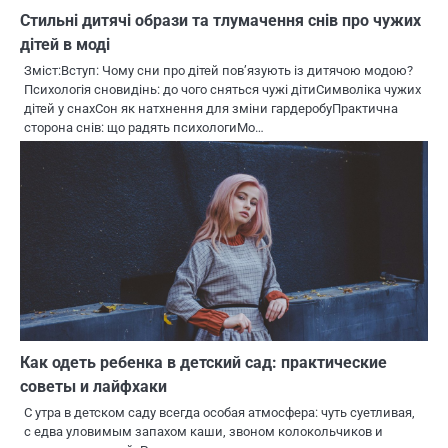
Стильні дитячі образи та тлумачення снів про чужих
дітей в моді
Зміст:Вступ: Чому сни про дітей пов’язують із дитячою модою?
Психологія сновидінь: до чого сняться чужі дітиСимволіка чужих
дітей у снахСон як натхнення для зміни гардеробуПрактична
сторона снів: що радять психологиМо…
Как одеть ребенка в детский сад: практические
советы и лайфхаки
С утра в детском саду всегда особая атмосфера: чуть суетливая,
с едва уловимым запахом каши, звоном колокольчиков и