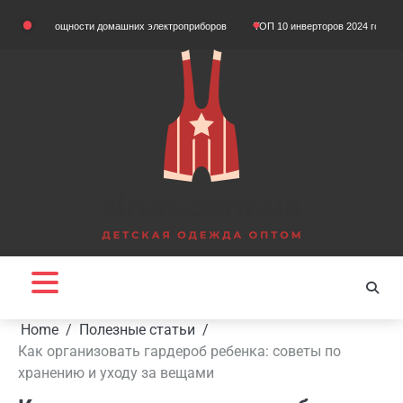
Skip
м мощности домашних электроприборов
ТОП 10 инверторов 2024 года
Що так
to
content
Home
Полезные статьи
Как организовать гардероб ребенка: советы по
хранению и уходу за вещами