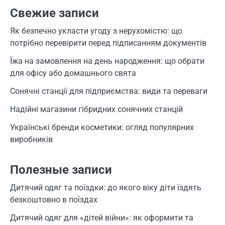
Свежие записи
Як безпечно укласти угоду з нерухомістю: що
потрібно перевірити перед підписанням документів
Їжа на замовлення на день народження: що обрати
для офісу або домашнього свята
Сонячні станції для підприємства: види та переваги
Надійні магазини гібридних сонячних станцій
Українські бренди косметики: огляд популярних
виробників
Полезные записи
Дитячий одяг та поїздки: до якого віку діти їздять
безкоштовно в поїздах
Дитячий одяг для «дітей війни»: як оформити та