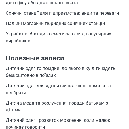
для офісу або домашнього свята
Сонячні станції для підприємства: види та переваги
Надійні магазини гібридних сонячних станцій
Українські бренди косметики: огляд популярних
виробників
Полезные записи
Дитячий одяг та поїздки: до якого віку діти їздять
безкоштовно в поїздах
Дитячий одяг для «дітей війни»: як оформити та
підібрати
Дитяча мода та розлучення: поради батькам з
дітьми
Дитячий одяг і розвиток мовлення: коли малюк
починає говорити