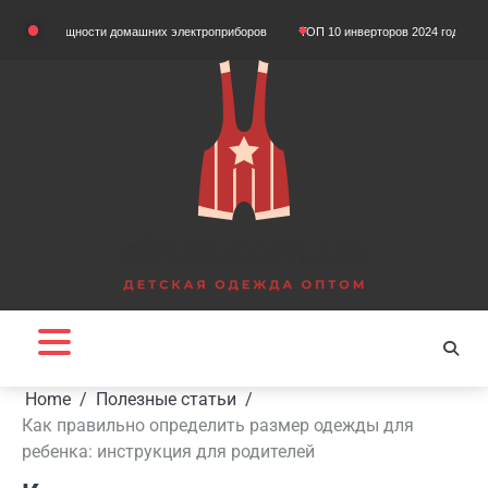
Skip
 мощности домашних электроприборов
ТОП 10 инверторов 2024 года
Що таке
to
content
Home
Полезные статьи
Как правильно определить размер одежды для
ребенка: инструкция для родителей