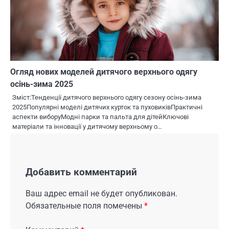
Огляд нових моделей дитячого верхнього одягу
осінь-зима 2025
Зміст:Тенденції дитячого верхнього одягу сезону осінь-зима
2025Популярні моделі дитячих курток та пуховиківПрактичні
аспекти виборуМодні парки та пальта для дітейКлючові
матеріали та інновації у дитячому верхньому о…
Добавить комментарий
Ваш адрес email не будет опубликован.
Обязательные поля помечены
*