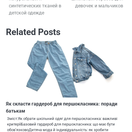
по
синтетических тканей в
девочек и мальчиков
детской одежде
записям
Related Posts
Як скласти гардероб для першокласника: поради
батькам
Зміст:Як обрати шкільний одяг для першокласника: важливі
критеріїБазовий гардероб для першокласника: що має бути
обов’язковоДитяча мода й індивідуальність: як зробити