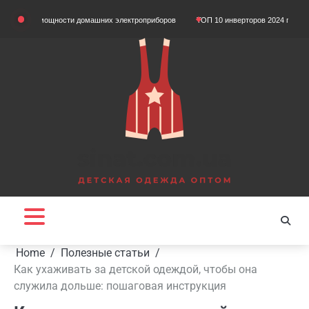
Skip
м мощности домашних электроприборов
ТОП 10 инверторов 2024 года
Що так
to
content
Home
Полезные статьи
Как ухаживать за детской одеждой, чтобы она
служила дольше: пошаговая инструкция