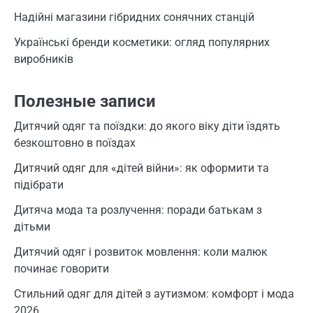
Надійні магазини гібридних сонячних станцій
Українські бренди косметики: огляд популярних
виробників
Полезные записи
Дитячий одяг та поїздки: до якого віку діти їздять
безкоштовно в поїздах
Дитячий одяг для «дітей війни»: як оформити та
підібрати
Дитяча мода та розлучення: поради батькам з
дітьми
Дитячий одяг і розвиток мовлення: коли малюк
починає говорити
Стильний одяг для дітей з аутизмом: комфорт і мода
2026