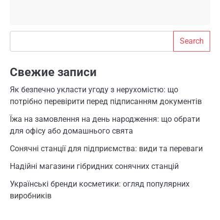
Search
Search
Свежие записи
Як безпечно укласти угоду з нерухомістю: що
потрібно перевірити перед підписанням документів
Їжа на замовлення на день народження: що обрати
для офісу або домашнього свята
Сонячні станції для підприємства: види та переваги
Надійні магазини гібридних сонячних станцій
Українські бренди косметики: огляд популярних
виробників