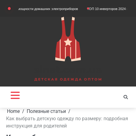
Skip
м мощности домашних электроприборов
ТОП 10 инверторов 2024 года
Що так
to
content
Home
Полезные статьи
Как выбрать детскую одежду по размеру: подробная
инструкция для родителей