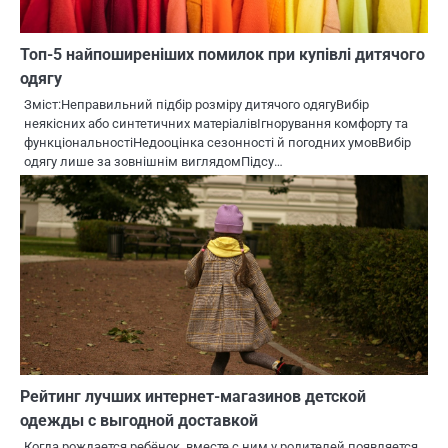
Топ-5 найпоширеніших помилок при купівлі дитячого
одягу
Зміст:Неправильний підбір розміру дитячого одягуВибір
неякісних або синтетичних матеріалівІгнорування комфорту та
функціональностіНедооцінка сезонності й погодних умовВибір
одягу лише за зовнішнім виглядомПідсу…
Рейтинг лучших интернет-магазинов детской
одежды с выгодной доставкой
Когда рождается ребёнок, вместе с ним у родителей появляется