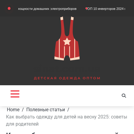
Skip
м мощности домашних электроприборов
ТОП 10 инверторов 2024 года
Що так
to
content
Home
Полезные статьи
Как выбрать одежду для детей на весну 2025: советы
для родителей