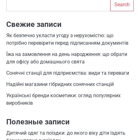
Search
Search
Свежие записи
Як безпечно укласти угоду з нерухомістю: що
потрібно перевірити перед підписанням документів
Їжа на замовлення на день народження: що обрати
для офісу або домашнього свята
Сонячні станції для підприємства: види та переваги
Надійні магазини гібридних сонячних станцій
Українські бренди косметики: огляд популярних
виробників
Полезные записи
Дитячий одяг та поїздки: до якого віку діти їздять