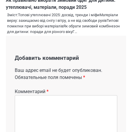
Як правильно вибрати зимовий одяг для дитини:
утеплювачі, матеріали, поради 2025
Зміст:Топові утеплювачі 2025: досвід, тренди і міфиМатеріали
верху: захищаємо від снігу і вітру, а не від свободи рухівТипові
помилки при виборі матеріалівЯк обрати зимовий комбінезон
для дитини: поради для різного вікуГ…
Добавить комментарий
Ваш адрес email не будет опубликован.
Обязательные поля помечены
*
Комментарий
*