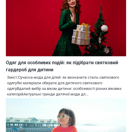
Одяг для особливих подій: як підібрати святковий
гардероб для дитини
Зміст:Сучасна мода для дітей: як визначити стиль святкового
одягуЯкі матеріали обирати для дитячого святкового
одягуВдалий вибір за віком дитини: особливості різних вікових
категорійАктуальні тренди дитячої моди дл…