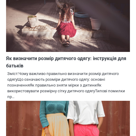
Як визначити розмір дитячого одягу: інструкція для
батьків
Зміст:Чому важливо правильно визначити розмір дитячого
одягуЩо означають розміри дитячого одягу: основні
позначенняЯк правильно зняти мірки з дитиниЯк
використовувати розмірну сітку дитячого одягуТипові помилки
пр…