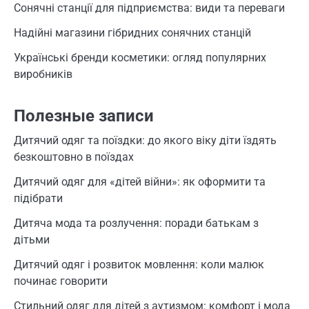
Сонячні станції для підприємства: види та переваги
Надійні магазини гібридних сонячних станцій
Українські бренди косметики: огляд популярних
виробників
Полезные записи
Дитячий одяг та поїздки: до якого віку діти їздять
безкоштовно в поїздах
Дитячий одяг для «дітей війни»: як оформити та
підібрати
Дитяча мода та розлучення: поради батькам з
дітьми
Дитячий одяг і розвиток мовлення: коли малюк
починає говорити
Стильний одяг для дітей з аутизмом: комфорт і мода