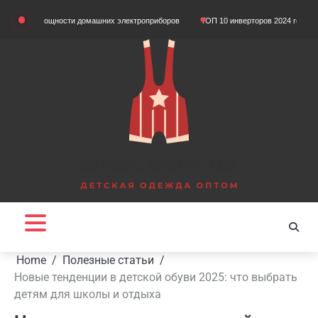
Skip
м мощности домашних электроприборов
ТОП 10 инверторов 2024 года
Що так
to
content
Home
Полезные статьи
Новые тенденции в детской обуви 2025: что выбрать
детям для школы и отдыха