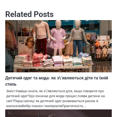
Related Posts
Дитячий одяг та мода: як з\’являються діти та їхній
стиль
Зміст:Навіщо знати, як з\’являються діти, якщо говорити про
дитячий одяг?Що означає для моди процес появи дитини на
світ?Перші місяці: як дитячий одяг розвивається разом із
малюкомВибір тканин і матеріалівПрактичність …