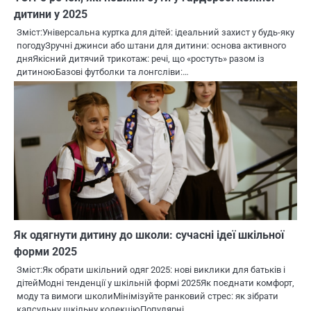
дитини у 2025
Зміст:Універсальна куртка для дітей: ідеальний захист у будь-яку
погодуЗручні джинси або штани для дитини: основа активного
дняЯкісний дитячий трикотаж: речі, що «ростуть» разом із
дитиноюБазові футболки та лонгсліви:…
Як одягнути дитину до школи: сучасні ідеї шкільної
форми 2025
Зміст:Як обрати шкільний одяг 2025: нові виклики для батьків і
дітейМодні тенденції у шкільній формі 2025Як поєднати комфорт,
моду та вимоги школиМінімізуйте ранковий стрес: як зібрати
капсульну шкільну колекціюПопулярні…