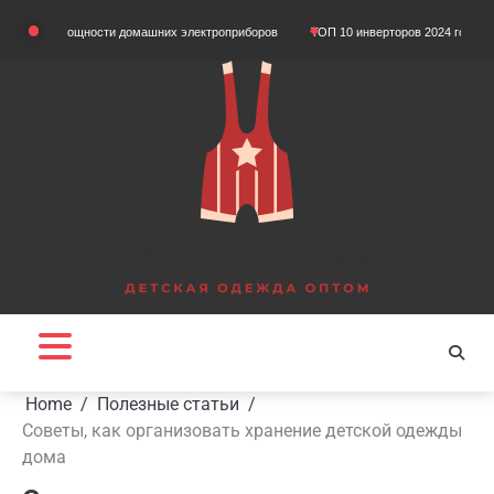
Skip
м мощности домашних электроприборов
ТОП 10 инверторов 2024 года
Що так
to
content
Home
Полезные статьи
Советы, как организовать хранение детской одежды
дома