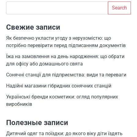
Search
Search
Свежие записи
Як безпечно укласти угоду з нерухомістю: що
потрібно перевірити перед підписанням документів
Їжа на замовлення на день народження: що обрати
для офісу або домашнього свята
Сонячні станції для підприємства: види та переваги
Надійні магазини гібридних сонячних станцій
Українські бренди косметики: огляд популярних
виробників
Полезные записи
Дитячий одяг та поїздки: до якого віку діти їздять