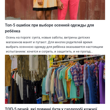
Топ-5 ошибок при выборе осенней одежды для
ребёнка
Осень на пороге: суета, новые заботы, витрины детских
магазинов манят и путают. Для многих родителей время
выбрать осеннюю одежду для ребёнка оказывается настоящим
испытанием: хочется и согреть, и защитить, и не прогад…
ТОП-5 речей, які повинні бути у гардеробі кожної