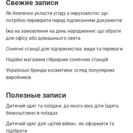
Свежие записи
Як безпечно укласти угоду з нерухомістю: що
потрібно перевірити перед підписанням документів
Їжа на замовлення на день народження: що обрати
для офісу або домашнього свята
Сонячні станції для підприємства: види та переваги
Надійні магазини гібридних сонячних станцій
Українські бренди косметики: огляд популярних
виробників
Полезные записи
Дитячий одяг та поїздки: до якого віку діти їздять
безкоштовно в поїздах
Дитячий одяг для «дітей війни»: як оформити та
підібрати