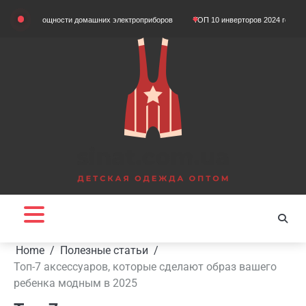
Skip
ом мощности домашних электроприборов
ТОП 10 инверторов 2024 года
Що та
to
content
Home
Полезные статьи
Топ-7 аксессуаров, которые сделают образ вашего
ребенка модным в 2025