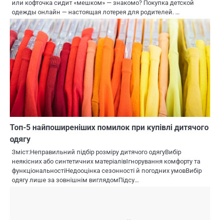
или кофточка сидит «мешком» — знакомо? Покупка детской
одежды онлайн — настоящая лотерея для родителей. …
Топ-5 найпоширеніших помилок при купівлі дитячого
одягу
Зміст:Неправильний підбір розміру дитячого одягуВибір
неякісних або синтетичних матеріалівІгнорування комфорту та
функціональностіНедооцінка сезонності й погодних умовВибір
одягу лише за зовнішнім виглядомПідсу…