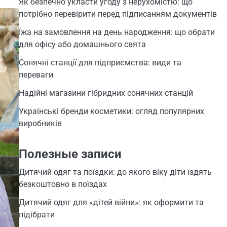
Як безпечно укласти угоду з нерухомістю: що
потрібно перевірити перед підписанням документів
Їжа на замовлення на день народження: що обрати
для офісу або домашнього свята
Сонячні станції для підприємства: види та
переваги
Надійні магазини гібридних сонячних станцій
Українські бренди косметики: огляд популярних
виробників
Полезные записи
Дитячий одяг та поїздки: до якого віку діти їздять
безкоштовно в поїздах
Дитячий одяг для «дітей війни»: як оформити та
підібрати