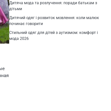
Дитяча мода та розлучення: поради батькам з
дітьми
Дитячий одяг і розвиток мовлення: коли малюк
починає говорити
Стильний одяг для дітей з аутизмом: комфорт і
мода 2026
ые
нная