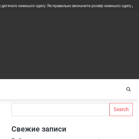
ижнього одягу: Як правильно визначити розмір нижнього одягу для дітей різног
Search
Search
Свежие записи