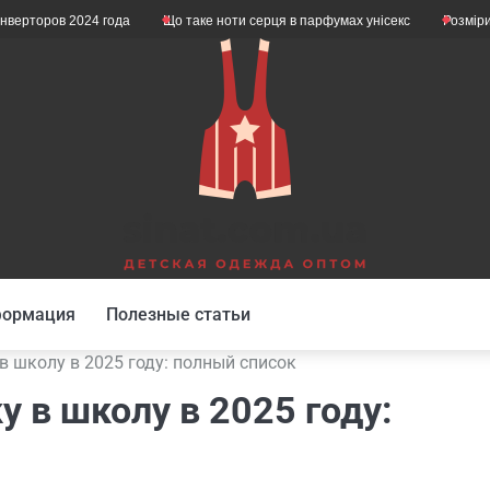
2024 года
Що таке ноти серця в парфумах унісекс
Розміри дитячого н
формация
Полезные статьи
в школу в 2025 году: полный список
 в школу в 2025 году: