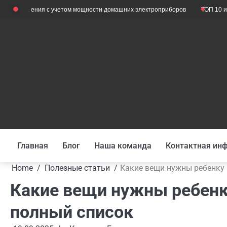
Skip
ения с учетом мощности домашних электроприборов
ТОП 10 инверторов 
to
content
Главная
Блог
Наша команда
Контактная ин
Home
Полезные статьи
Какие вещи нужны ребенку 
Какие вещи нужны ребенку
полный список