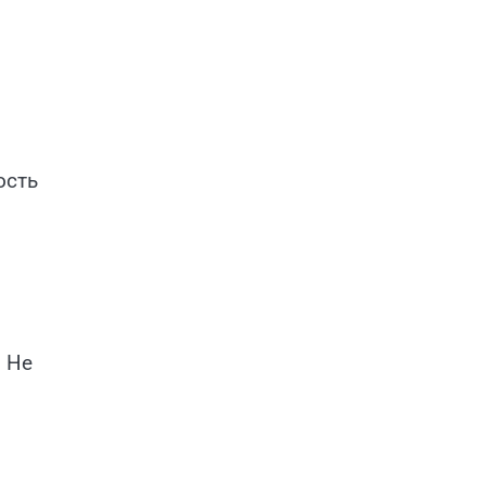
ость
. Не