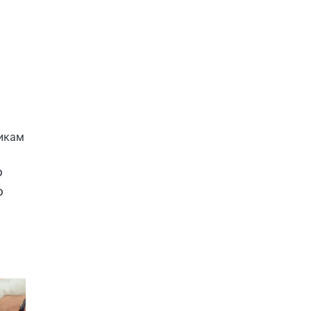
никам
о
о